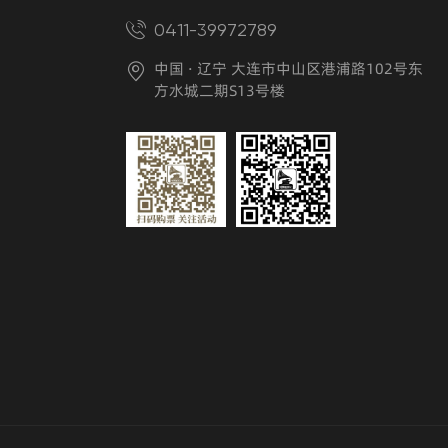
0411-39972789
中国 · 辽宁 大连市中山区港浦路102号东
方水城二期S13号楼