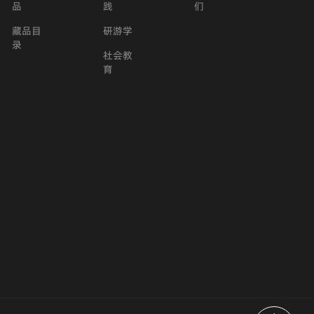
品
践
们
藏品目
研游学
录
社会教
育