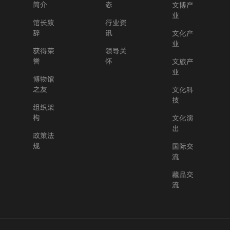
简介
态
文博产
业
馆长致
行业资
辞
讯
文化产
业
获得荣
领导关
誉
怀
文旅产
业
博物馆
之友
文化科
技
组织架
构
文化演
出
政策法
规
国际交
流
藏品交
流