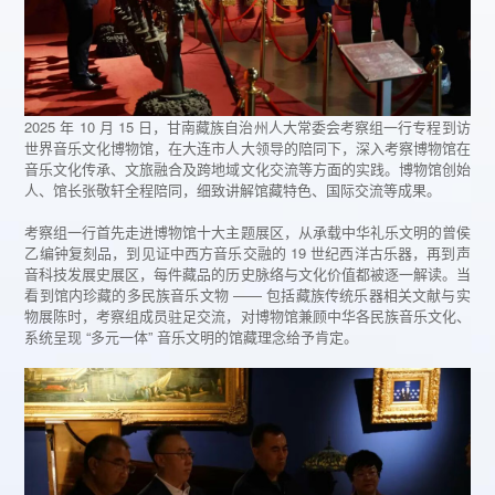
2025 年 10 月 15 日，甘南藏族自治州人大常委会考察组一行专程到访
世界音乐文化博物馆，在大连市人大领导的陪同下，深入考察博物馆在
音乐文化传承、文旅融合及跨地域文化交流等方面的实践。博物馆创始
人、馆长张敬轩全程陪同，细致讲解馆藏特色、国际交流等成果。
考察组一行首先走进博物馆十大主题展区，从承载中华礼乐文明的曾侯
乙编钟复刻品，到见证中西方音乐交融的 19 世纪西洋古乐器，再到声
音科技发展史展区，每件藏品的历史脉络与文化价值都被逐一解读。当
看到馆内珍藏的多民族音乐文物 —— 包括藏族传统乐器相关文献与实
物展陈时，考察组成员驻足交流，对博物馆兼顾中华各民族音乐文化、
系统呈现 “多元一体” 音乐文明的馆藏理念给予肯定。