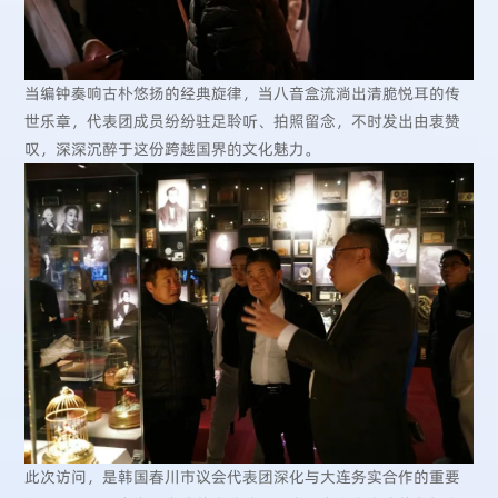
当编钟奏响古朴悠扬的经典旋律，当八音盒流淌出清脆悦耳的传
世乐章，代表团成员纷纷驻足聆听、拍照留念，不时发出由衷赞
叹，深深沉醉于这份跨越国界的文化魅力。
此次访问，是韩国春川市议会代表团深化与大连务实合作的重要